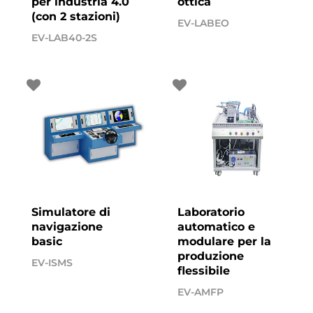
per industria 4.0
ottica
(con 2 stazioni)
EV-LABEO
EV-LAB40-2S
Simulatore di
Laboratorio
navigazione
automatico e
basic
modulare per la
produzione
EV-ISMS
flessibile
EV-AMFP