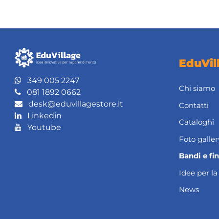
EduVil
349 005 2247
Chi siamo
081 1892 0662
desk@eduvillagestore.it
Contatti
Linkedin
Cataloghi
Youtube
Foto galler
Bandi e fi
Idee per la
News