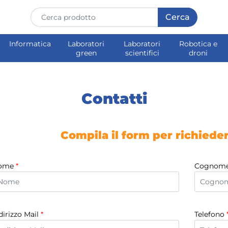
Informatica
Laboratori
Laboratori
Robotica e
green
scientifici
droni
Contatti
Compila il form per richiede
ome
*
Cognom
dirizzo Mail
*
Telefono