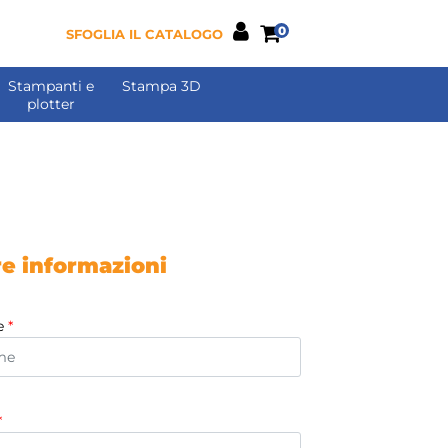
0
SFOGLIA IL CATALOGO
Stampanti e
Stampa 3D
plotter
re informazioni
e
*
*