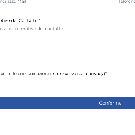
tivo del Contatto
*
cetto le comunicazioni (
informativa sulla privacy
)
*
cetto le comunicazioni (
informativa sulla privacy
)
*