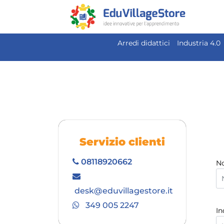
Arredi didattici
Industria 4.0
Servizio clienti
08118920662
N
desk@eduvillagestore.it
349 005 2247
In