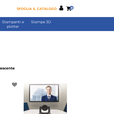
0
SFOGLIA IL CATALOGO
Stampanti e
Stampa 3D
plotter
a