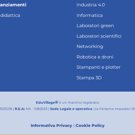
nanziamenti
Industria 4.0
 didattica
Informatica
Laboratori green
Laboratori scientifici
Networking
Robotica e droni
Stampanti e plotter
Stampa 3D
®
EduVillage
è un marchio registrato
25051218 |
R.E.A:
NA - 1082693 |
Sede Legale e operativa
: via Ferrante Imparato 1
|
Informativa Privacy
Cookie Policy