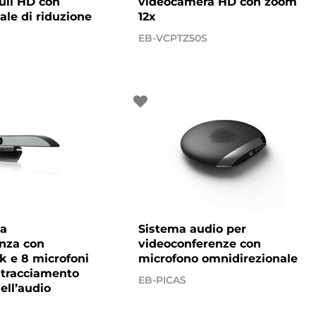
ull HD con
videocamera HD con zoom
ale di riduzione
12x
EB-VCPTZ50S
la
Sistema audio per
nza con
videoconferenze con
k e 8 microfoni
microfono omnidirezionale
n tracciamento
EB-PICAS
ell’audio