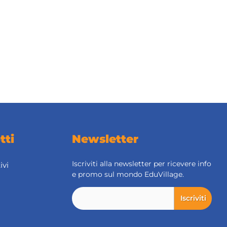
tti
Newsletter
Iscriviti alla newsletter per ricevere info
ivi
e promo sul mondo EduVillage.