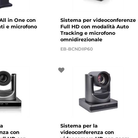
All in One con
Sistema per videoconferenze
nti e microfono
Full HD con modalità Auto
Tracking e microfono
omnidirezionale
EB-BCNDIIP60
la
Sistema per la
nza con
videoconferenza con