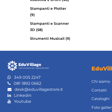
Stampanti e Plotter
(9)
Stampanti e Scanner
3D (58)
Strumenti Musicali (9)
EduVil
349 005 2247
Chi siamo
081 1892 0662
desk@eduvillagestore.it
Contatti
Linkedin
Cataloghi
Youtube
Foto galler