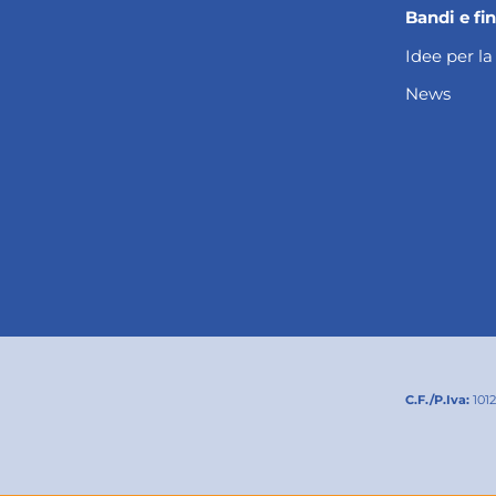
Bandi e fi
Idee per la
News
C.F./P.Iva:
101