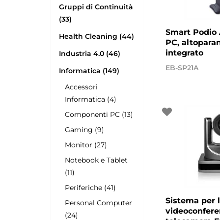
Gruppi di Continuità
(33)
Smart Podio 
Health Cleaning (44)
PC, altopara
integrato
Industria 4.0 (46)
EB-SP21A
Informatica (149)
Accessori
Informatica (4)
Componenti PC (13)
Gaming (9)
Monitor (27)
Notebook e Tablet
(11)
Periferiche (41)
Sistema per 
Personal Computer
videoconfere
(24)