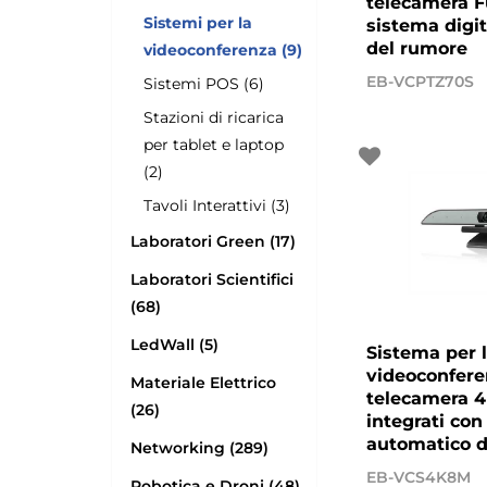
telecamera F
Sistemi per la
sistema digit
del rumore
videoconferenza (9)
EB-VCPTZ70S
Sistemi POS (6)
Stazioni di ricarica
per tablet e laptop
(2)
Tavoli Interattivi (3)
Laboratori Green (17)
Laboratori Scientifici
(68)
LedWall (5)
Sistema per 
videoconfere
Materiale Elettrico
telecamera 4
(26)
integrati co
automatico d
Networking (289)
EB-VCS4K8M
Robotica e Droni (48)