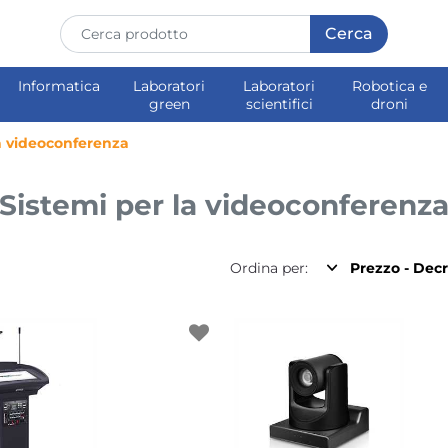
Informatica
Laboratori
Laboratori
Robotica e
green
scientifici
droni
la videoconferenza
Sistemi per la videoconferenz
Ordina per: