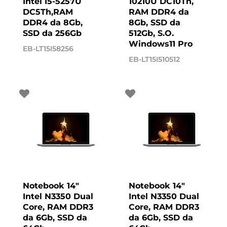
Intel I5-5257U
10210U DC10Th,
DC5Th,RAM
RAM DDR4 da
DDR4 da 8Gb,
8Gb, SSD da
SSD da 256Gb
512Gb, S.O.
Windows11 Pro
EB-LT15I58256
EB-LT15I510512
Notebook 14"
Notebook 14"
Intel N3350 Dual
Intel N3350 Dual
Core, RAM DDR3
Core, RAM DDR3
da 6Gb, SSD da
da 6Gb, SSD da