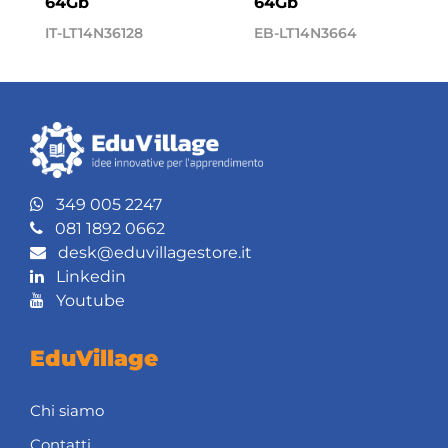
64Gb
64Gb
IT-LT14N36128
EB-LT14N3664
349 005 2247
081 1892 0662
desk@eduvillagestore.it
Linkedin
Youtube
EduVillage
Chi siamo
Contatti