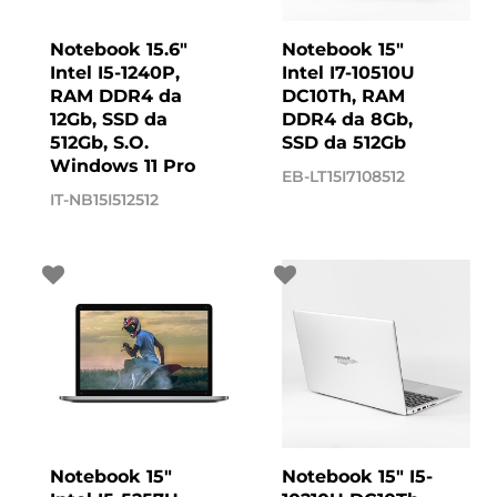
Notebook 15.6"
Notebook 15"
Intel I5-1240P,
Intel I7-10510U
RAM DDR4 da
DC10Th, RAM
12Gb, SSD da
DDR4 da 8Gb,
512Gb, S.O.
SSD da 512Gb
Windows 11 Pro
EB-LT15I7108512
IT-NB15I512512
Notebook 15"
Notebook 15" I5-