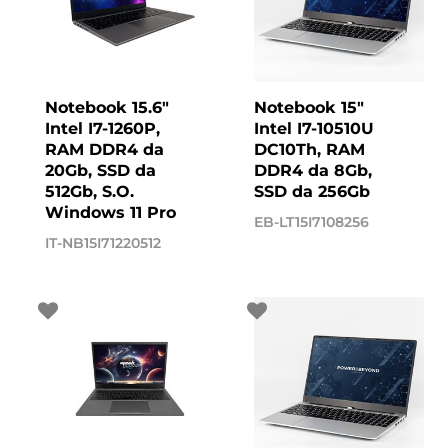
Notebook 15.6"
Notebook 15"
Intel I7-1260P,
Intel I7-10510U
RAM DDR4 da
DC10Th, RAM
20Gb, SSD da
DDR4 da 8Gb,
512Gb, S.O.
SSD da 256Gb
Windows 11 Pro
EB-LT15I7108256
IT-NB15I71220512