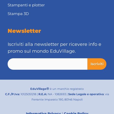
Stampanti e plotter
Stampa 3D
Newsletter
Iscriviti alla newsletter per ricevere info e
promo sul mondo EduVillage.
®
EduVillage
è un marchio registrato
C.F./P.Iva:
10125051218 |
R.E.A:
NA - 1082693 |
Sede Legale e operativa
: via
Ferrante Imparato 190, 80146 Napoli
|
Informativa Privacy
Cookie Policy