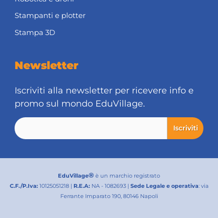
Stampanti e plotter
Stampa 3D
Newsletter
Iscriviti alla newsletter per ricevere info e
promo sul mondo EduVillage.
®
EduVillage
è un marchio registrato
C.F./P.Iva:
10125051218 |
R.E.A:
NA - 1082693 |
Sede Legale e operativa
: via
Ferrante Imparato 190, 80146 Napoli