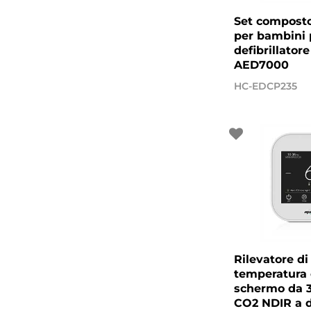
Set composto
per bambini 
defibrillator
AED7000
HC-EDCP235
Rilevatore di
temperatura 
schermo da 3
CO2 NDIR a d