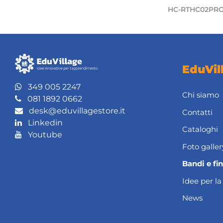
HC-RTHC02PR
EduVil
349 005 2247
Chi siamo
081 1892 0662
desk@eduvillagestore.it
Contatti
Linkedin
Cataloghi
Youtube
Foto galler
Bandi e fi
Idee per la
News