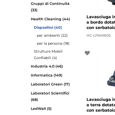
Gruppi di Continuità
(33)
Lavasciuga i
Health Cleaning (44)
a bordo dotat
Dispositivi (40)
con serbatoio
per ambienti (22)
HC-LPAMB05
per la persona (18)
Strutture Mobili
Gonfiabili (4)
Industria 4.0 (46)
Informatica (149)
Laboratori Green (17)
Laboratori Scientifici
Lavasciuga i
(68)
a terra dotat
LedWall (5)
con serbatoio 