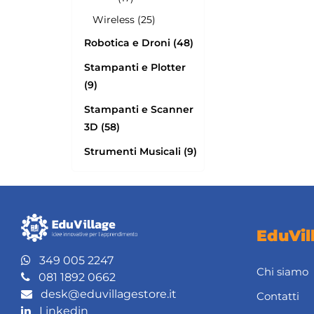
Wireless (25)
Robotica e Droni (48)
Stampanti e Plotter
(9)
Stampanti e Scanner
3D (58)
Strumenti Musicali (9)
EduVil
349 005 2247
Chi siamo
081 1892 0662
desk@eduvillagestore.it
Contatti
Linkedin