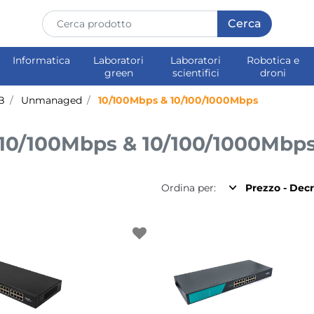
Informatica
Laboratori
Laboratori
Robotica e
green
scientifici
droni
B
Unmanaged
10/100Mbps & 10/100/1000Mbps
10/100Mbps & 10/100/1000Mbp
Ordina per: