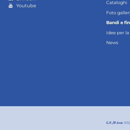
Cataloghi
Youtube
Foto galler
Bandi e fi
Idee per la
News
C.F./P.Iva:
101