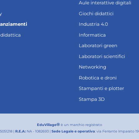
Aule interattive digitali
y
Giochi didattici
nanziamenti
Industria 4.0
 didattica
Informatica
Laboratori green
Laboratori scientifici
Networking
Robotica e droni
Stampanti e plotter
Stampa 3D
®
EduVillage
è un marchio registrato
25051218 |
R.E.A:
NA - 1082693 |
Sede Legale e operativa
: via Ferrante Imparato 1