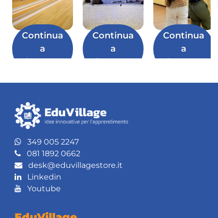
Continua
Continua
Continua
a
a
a
leggere
leggere
leggere
349 005 2247
081 1892 0662
desk@eduvillagestore.it
Linkedin
Youtube
EduVillage