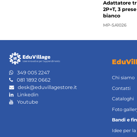
Adattatore tr
2P+T, 3 prese
bianco
MP-SA1026
EduVil
349 005 2247
Chi siamo
081 1892 0662
desk@eduvillagestore.it
Contatti
Linkedin
Cataloghi
Youtube
Foto galler
Bandi e fi
Idee per la