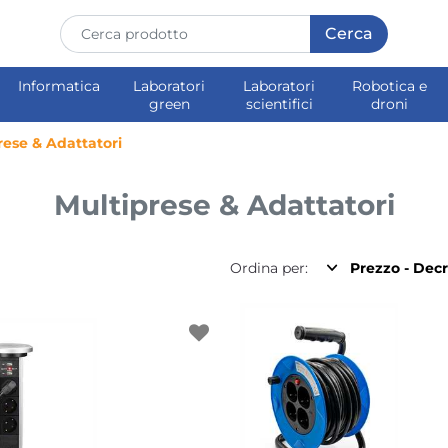
Informatica
Laboratori
Laboratori
Robotica e
green
scientifici
droni
rese & Adattatori
Multiprese & Adattatori
Ordina per: