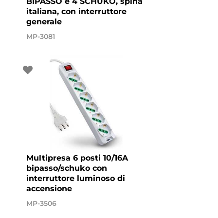
BIPASSO e 4 SCHUKO, spina
italiana, con interruttore
generale
MP-3081
Multipresa 6 posti 10/16A
bipasso/schuko con
interruttore luminoso di
accensione
MP-3506