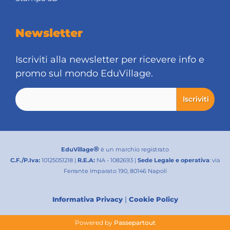
Newsletter
Iscriviti alla newsletter per ricevere info e
promo sul mondo EduVillage.
®
EduVillage
è un marchio registrato
C.F./P.Iva:
10125051218 |
R.E.A:
NA - 1082693 |
Sede Legale e operativa
: via
Ferrante Imparato 190, 80146 Napoli
|
Informativa Privacy
Cookie Policy
Powered by
Passepartout