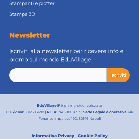
Stampanti e plotter
Stampa 3D
Newsletter
Iscriviti alla newsletter per ricevere info e
promo sul mondo EduVillage.
®
EduVillage
è un marchio registrato
C.F./P.Iva:
10125051218 |
R.E.A:
NA - 1082693 |
Sede Legale e operativa
: via
Ferrante Imparato 190, 80146 Napoli
|
Informativa Privacy
Cookie Policy