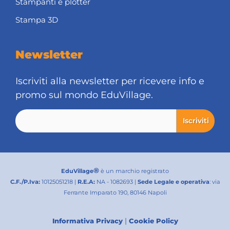
Stampanti e plotter
Stampa 3D
Newsletter
Iscriviti alla newsletter per ricevere info e
promo sul mondo EduVillage.
®
EduVillage
è un marchio registrato
C.F./P.Iva:
10125051218 |
R.E.A:
NA - 1082693 |
Sede Legale e operativa
: via
Ferrante Imparato 190, 80146 Napoli
|
Informativa Privacy
Cookie Policy