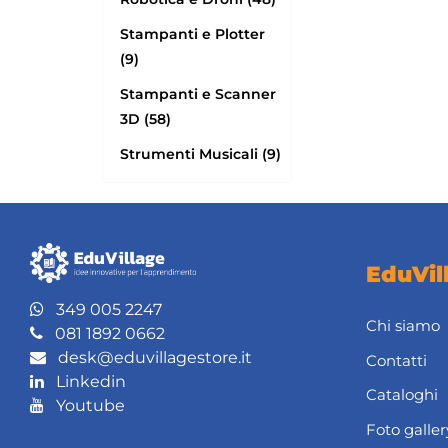
Stampanti e Plotter
(9)
Stampanti e Scanner
3D (58)
Strumenti Musicali (9)
EduVil
349 005 2247
Chi siamo
081 1892 0662
desk@eduvillagestore.it
Contatti
Linkedin
Cataloghi
Youtube
Foto galler