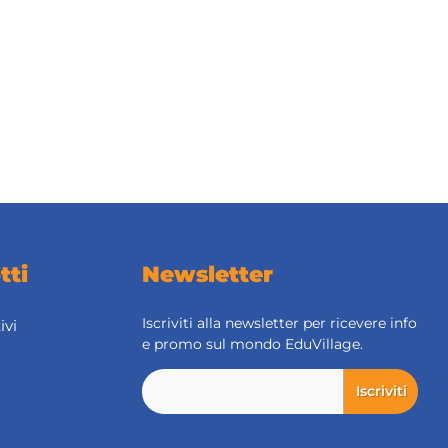
tti
Newsletter
Iscriviti alla newsletter per ricevere info
ivi
e promo sul mondo EduVillage.