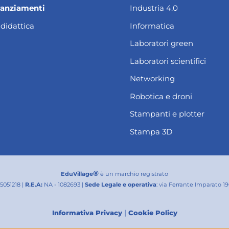
nanziamenti
Industria 4.0
 didattica
Informatica
Laboratori green
Laboratori scientifici
Networking
Robotica e droni
Stampanti e plotter
Stampa 3D
®
EduVillage
è un marchio registrato
25051218 |
R.E.A:
NA - 1082693 |
Sede Legale e operativa
: via Ferrante Imparato 1
|
Informativa Privacy
Cookie Policy