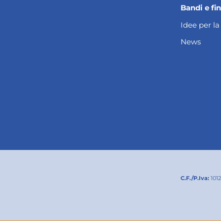
Bandi e fi
Idee per la
News
C.F./P.Iva:
101