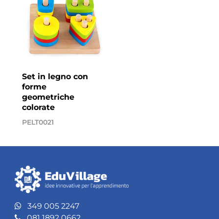
Set in legno con
forme
geometriche
colorate
PELT0021
349 005 2247
081 1892 0662