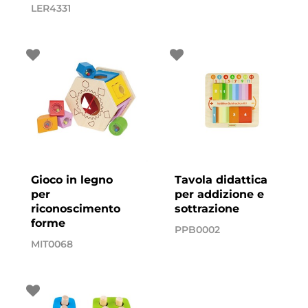
LER4331
Gioco in legno
Tavola didattica
per
per addizione e
riconoscimento
sottrazione
forme
PPB0002
MIT0068