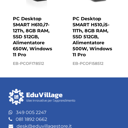
PC Desktop
PC Desktop
SMART H610,i7-
SMART H510,i5-
12Th, 8GB RAM,
11Th, 8GB RAM,
SSD 512GB,
SSD 512GB,
Alimentatore
Alimentatore
650W, Windows
500W, Windows
11 Pro
11 Pro
EB-PCOFI78512
EB-PCOFI58512
349 005 2247
081 1892 0662
desk@eduvillagestore.it