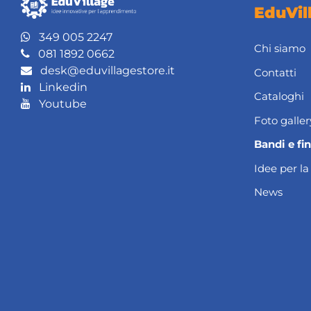
EduVil
349 005 2247
Chi siamo
081 1892 0662
desk@eduvillagestore.it
Contatti
Linkedin
Cataloghi
Youtube
Foto galler
Bandi e fi
Idee per la
News