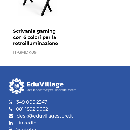
Scrivania gaming
con 6 colori per la
retroilluminazione
IT-GMDK09
349 005 2247
081 1892 0662
desk@eduvillagestore.it
Linkedin
Youtube