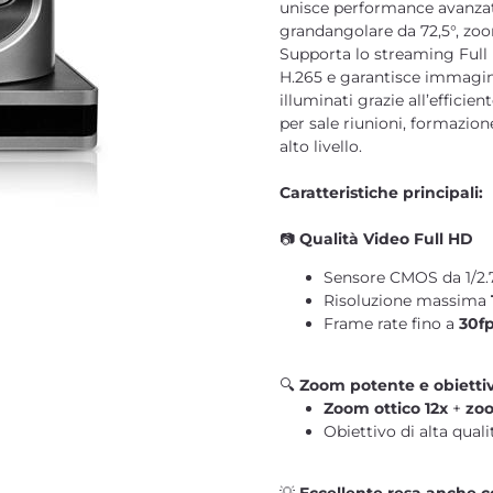
unisce performance avanzate
grandangolare da 72,5°, zoom
Supporta lo streaming Full 
H.265 e garantisce immagin
illuminati grazie all’effici
per sale riunioni, formazion
alto livello.
Caratteristiche principali:
📷
Qualità Video Full HD
Sensore CMOS da 1/2.7”
Risoluzione massima
Frame rate fino a
30f
🔍
Zoom potente e obietti
Zoom ottico 12x
+
zoo
Obiettivo di alta qual