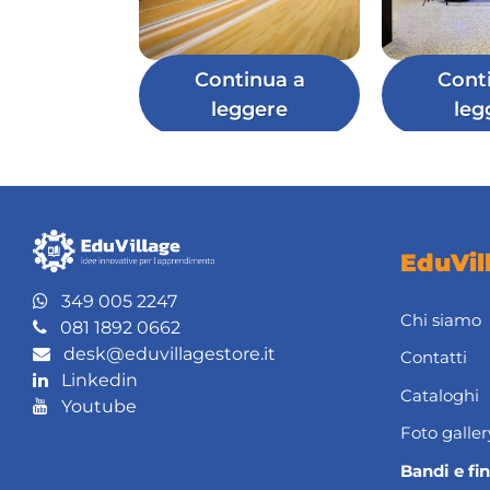
Continua a
Cont
leggere
leg
EduVil
349 005 2247
Chi siamo
081 1892 0662
desk@eduvillagestore.it
Contatti
Linkedin
Cataloghi
Youtube
Foto galler
Bandi e fi