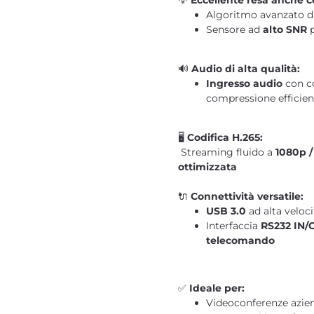
💡
Eccellente resa anche c
Algoritmo avanzato d
Sensore ad
alto SNR
p
🔊
Audio di alta qualità:
Ingresso audio
con c
compressione efficien
🖥️
Codifica H.265:
Streaming fluido a
1080p /
ottimizzata
🔌
Connettività versatile:
USB 3.0
ad alta veloc
Interfaccia
RS232 IN/
telecomando
✅
Ideale per:
Videoconferenze azien