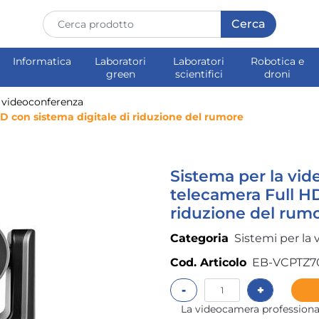
Informatica
Laboratori
Laboratori
Robotica e
green
scientifici
droni
a videoconferenza
D con sistema digitale di riduzione del rumore
Sistema per la vi
telecamera Full HD
riduzione del rum
Categoria
Sistemi per la
Cod. Articolo
EB-VCPTZ7
Quantità
La videocamera profession