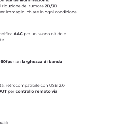
on scarsa illuminazione:
i riduzione del rumore
2D/3D
er immagini chiare in ogni condizione
odifica
AAC
per un suono nitido e
te
 60fps
con
larghezza di banda
ità, retrocompatibile con USB 2.0
OUT
per
controllo remoto via
dali