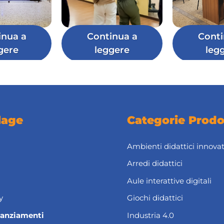
inua a
Continua a
Conti
gere
leggere
leg
lage
Categorie Prodo
Ambienti didattici innovat
Arredi didattici
Aule interattive digitali
y
Giochi didattici
nanziamenti
Industria 4.0