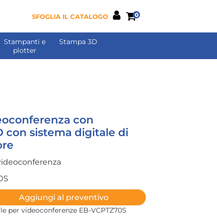
0
SFOGLIA IL CATALOGO
Stampanti e
Stampa 3D
plotter
deoconferenza con
 con sistema digitale di
ore
 videoconferenza
0S
Aggiungi al preventivo
ale per videoconferenze EB-VCPTZ70S