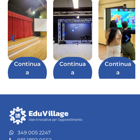
Continua
Continua
Continua
a
a
a
leggere
leggere
leggere
349 005 2247