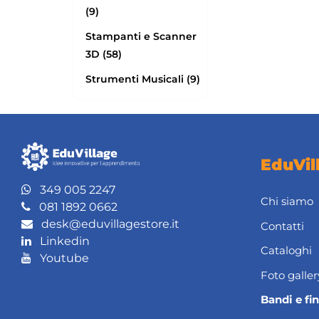
(9)
Stampanti e Scanner
3D (58)
Strumenti Musicali (9)
EduVil
349 005 2247
Chi siamo
081 1892 0662
desk@eduvillagestore.it
Contatti
Linkedin
Cataloghi
Youtube
Foto galler
Bandi e fi