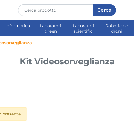
Informatica
Laboratori
Laboratori
Robotica e
green
scientifici
droni
deosorveglianza
Kit Videosorveglianza
 presente.