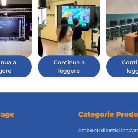
inua a
Continua a
Conti
gere
leggere
leg
lage
Categorie Prodo
Ambienti didattici innovat