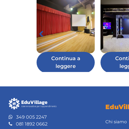
Continua a
Cont
leggere
leg
EduVil
349 005 2247
Chi siamo
081 1892 0662