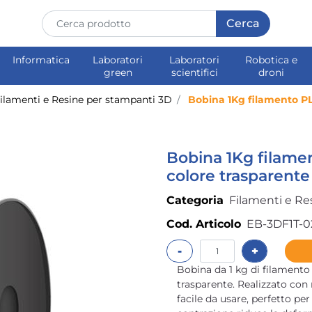
Informatica
Laboratori
Laboratori
Robotica e
green
scientifici
droni
ilamenti e Resine per stampanti 3D
Bobina 1Kg filamento PL
Bobina 1Kg filame
colore trasparente
Categoria
Filamenti e Re
Cod. Articolo
EB-3DF1T-0
Quantità
Bobina da 1 kg di filamento
trasparente. Realizzato con m
facile da usare, perfetto per