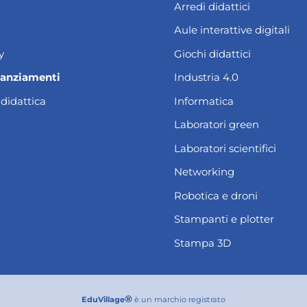
Arredi didattici
Aule interattive digitali
y
Giochi didattici
nanziamenti
Industria 4.0
 didattica
Informatica
Laboratori green
Laboratori scientifici
Networking
Robotica e droni
Stampanti e plotter
Stampa 3D
®
EduVillage
è un marchio registrato