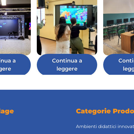
inua a
Continua a
Conti
gere
leggere
leg
lage
Categorie Prodo
Ambienti didattici innovat