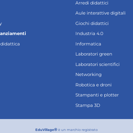
Arredi didattici
Aule interattive digitali
y
Giochi didattici
nanziamenti
Industria 4.0
 didattica
Informatica
Laboratori green
Laboratori scientifici
Networking
Robotica e droni
Stampanti e plotter
Stampa 3D
®
EduVillage
è un marchio registrato