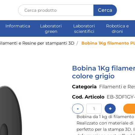
Informatica
Laboratori
Laboratori
Robotica e
green
scientifici
droni
ilamenti e Resine per stampanti 3D
Bobina 1Kg filamento PL
Bobina 1Kg filame
colore grigio
Categoria
Filamenti e Re
Cod. Articolo
EB-3DF1GY
Quantità
Bobina da 1 kg di filamento
Realizzato con materiale di a
perfetto per la stampa 3D. I