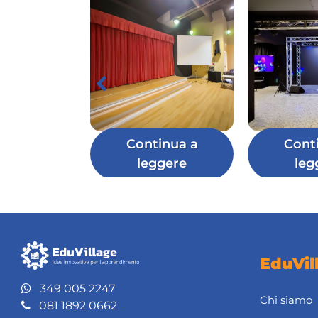
Continua a
Cont
leggere
leg
EduVil
349 005 2247
Chi siamo
081 1892 0662