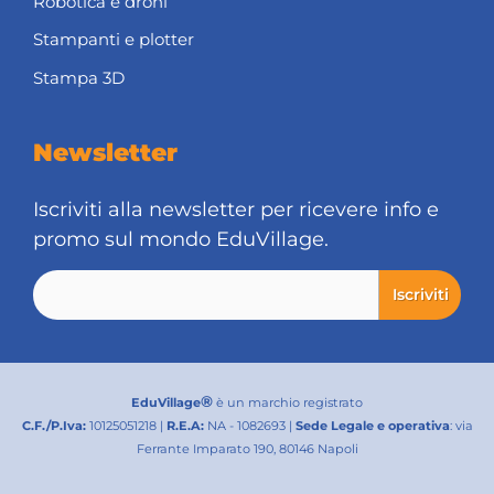
Robotica e droni
Stampanti e plotter
Stampa 3D
Newsletter
Iscriviti alla newsletter per ricevere info e
promo sul mondo EduVillage.
®
EduVillage
è un marchio registrato
C.F./P.Iva:
10125051218 |
R.E.A:
NA - 1082693 |
Sede Legale e operativa
: via
Ferrante Imparato 190, 80146 Napoli