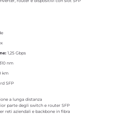
nverter, router e dispositivi con slot SFP
de
ex
one:
1,25 Gbps
310 nm
0 km
rd SFP
sione a lunga distanza
or parte degli switch e router SFP
r reti aziendali e backbone in fibra