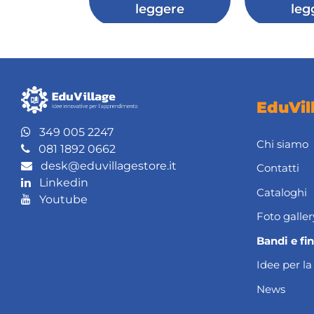
leggere
leg
EduVil
349 005 2247
Chi siamo
081 1892 0662
desk@eduvillagestore.it
Contatti
Linkedin
Cataloghi
Youtube
Foto galler
Bandi e fi
Idee per la
News