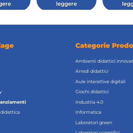
gere
leggere
leg
lage
Categorie Prodo
Ambienti didattici innovat
Arredi didattici
Aule interattive digitali
y
Giochi didattici
nanziamenti
Industria 4.0
 didattica
Informatica
Laboratori green
Laboratori scientifici