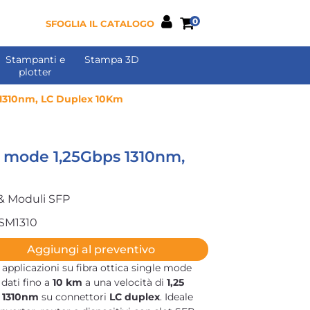
0
SFOGLIA IL CATALOGO
Stampanti e
Stampa 3D
plotter
 1310nm, LC Duplex 10Km
 mode 1,25Gbps 1310nm,
& Moduli SFP
SM1310
Aggiungi al preventivo
pplicazioni su fibra ottica single mode
dati fino a
10 km
a una velocità di
1,25
a
1310nm
su connettori
LC duplex
. Ideale