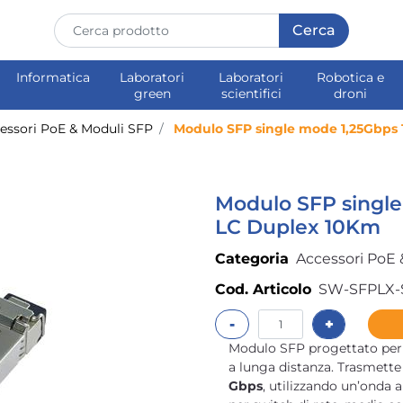
Informatica
Laboratori
Laboratori
Robotica e
green
scientifici
droni
essori PoE & Moduli SFP
Modulo SFP single mode 1,25Gbps
Modulo SFP single
LC Duplex 10Km
Categoria
Accessori PoE 
Cod. Articolo
SW-SFPLX-
Quantità
Modulo SFP progettato per a
a lunga distanza. Trasmette 
Gbps
, utilizzando un’onda 