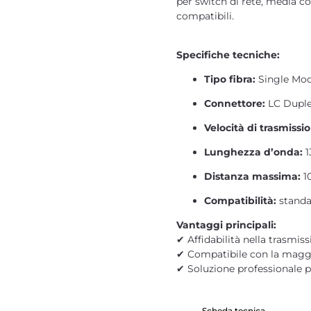
per switch di rete, media co
compatibili.
Specifiche tecniche:
Tipo fibra:
Single Mo
Connettore:
LC Dupl
Velocità di trasmissi
Lunghezza d’onda:
1
Distanza massima:
1
Compatibilità:
standa
Vantaggi principali:
✔ Affidabilità nella trasmis
✔ Compatibile con la maggi
✔ Soluzione professionale pe
Scheda tecnica