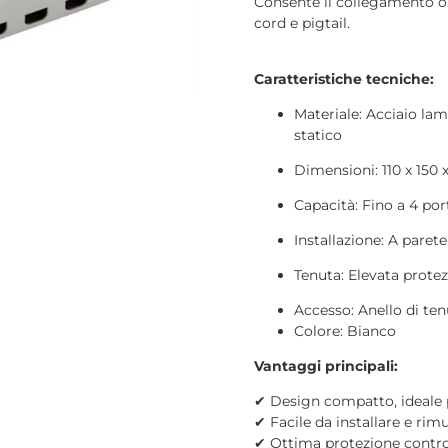
Consente il collegamento ord
cord e pigtail.
Caratteristiche tecniche:
Materiale: Acciaio la
statico
Dimensioni: 110 x 150
Capacità: Fino a 4 po
Installazione: A paret
Tenuta: Elevata prote
Accesso: Anello di te
Colore: Bianco
Vantaggi principali:
✔ Design compatto, ideale p
✔ Facile da installare e rim
✔ Ottima protezione contro 