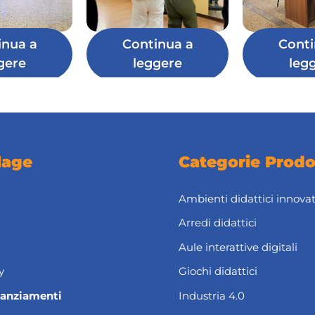
inua a
Continua a
Conti
gere
leggere
leg
lage
Categorie Prodo
Ambienti didattici innovat
Arredi didattici
Aule interattive digitali
y
Giochi didattici
nanziamenti
Industria 4.0