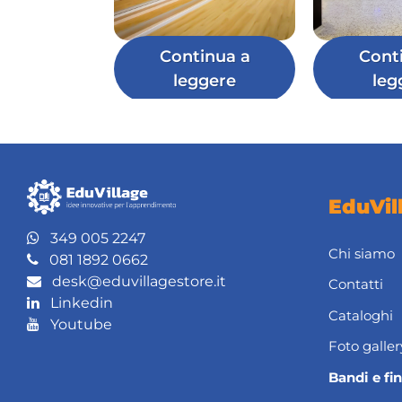
Continua a
Cont
leggere
leg
EduVil
349 005 2247
Chi siamo
081 1892 0662
desk@eduvillagestore.it
Contatti
Linkedin
Cataloghi
Youtube
Foto galler
Bandi e fi