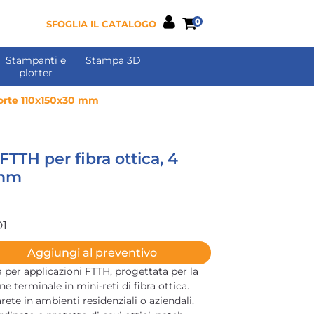
0
SFOGLIA IL CATALOGO
Stampanti e
Stampa 3D
plotter
porte 110x150x30 mm
FTTH per fibra ottica, 4
 mm
D1
Aggiungi al preventivo
per applicazioni FTTH, progettata per la
e terminale in mini-reti di fibra ottica.
arete in ambienti residenziali o aziendali.