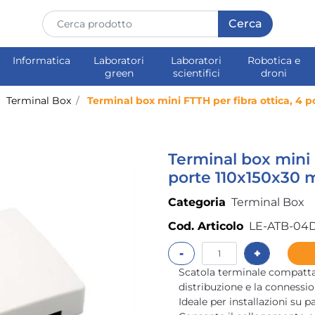
Informatica
Laboratori
Laboratori
Robotica e
green
scientifici
droni
Terminal Box
Terminal box mini FTTH per fibra ottica, 4 
Terminal box mini 
porte 110x150x30
Categoria
Terminal Box
Cod. Articolo
LE-ATB-04
Quantità
Scatola terminale compatta 
distribuzione e la connession
Ideale per installazioni su p