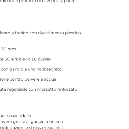
inato e protetto di cavi ottici, patch
minato a freddo con rivestimento plastico
 x 30 mm
rte SC simplex o LC duplex
e con gancio a uncino integrato
zione contro polvere e acqua
nuta regolabile con morsetto rinforzato
er spazi ridotti
uovere grazie al gancio a uncino
infiltrazioni e stress meccanici