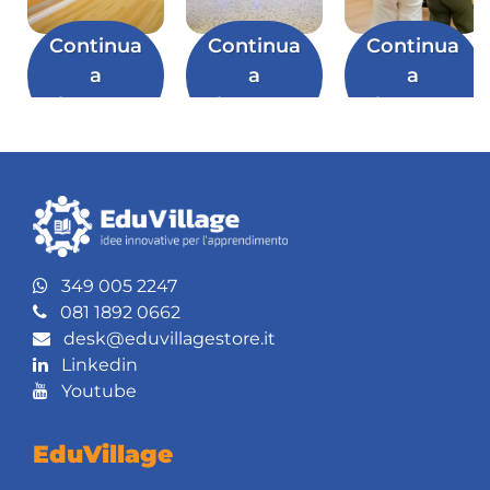
Continua
Continua
Continua
a
a
a
leggere
leggere
leggere
349 005 2247
081 1892 0662
desk@eduvillagestore.it
Linkedin
Youtube
EduVillage