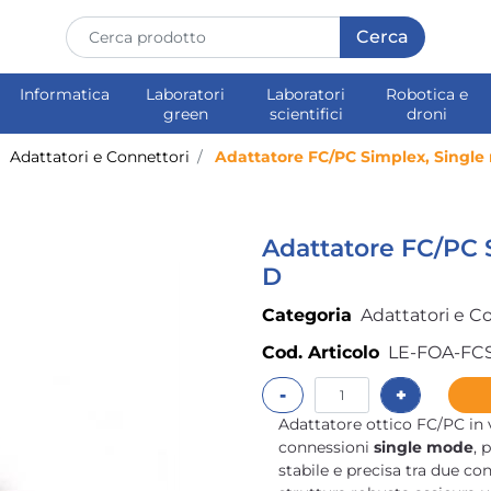
Informatica
Laboratori
Laboratori
Robotica e
green
scientifici
droni
Adattatori e Connettori
Adattatore FC/PC Simplex, Singl
Adattatore FC/PC 
D
Categoria
Adattatori e C
Cod. Articolo
LE-FOA-FC
Quantità
Adattatore ottico FC/PC in
connessioni
single mode
, 
stabile e precisa tra due co