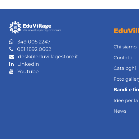
EduVil
349 005 2247
Chi siamo
081 1892 0662
desk@eduvillagestore.it
Contatti
Linkedin
Cataloghi
Youtube
Foto galler
Bandi e fi
Idee per la
News