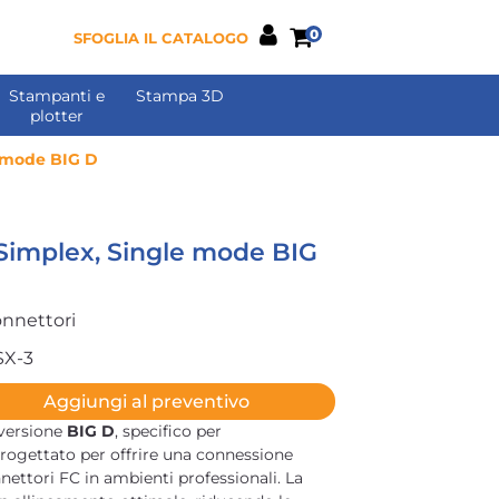
0
SFOGLIA IL CATALOGO
Stampanti e
Stampa 3D
plotter
e mode BIG D
Simplex, Single mode BIG
onnettori
SX-3
Aggiungi al preventivo
 versione
BIG D
, specifico per
progettato per offrire una connessione
nnettori FC in ambienti professionali. La