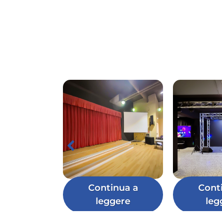
Continua a
Cont
leggere
leg