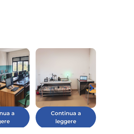
nua a
Continua a
gere
leggere