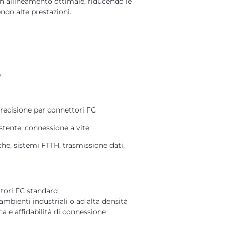
un allineamento ottimale, riducendo le
ndo alte prestazioni.
e
recisione per connettori FC
istente, connessione a vite
iche, sistemi FTTH, trasmissione dati,
tori FC standard
 ambienti industriali o ad alta densità
a e affidabilità di connessione