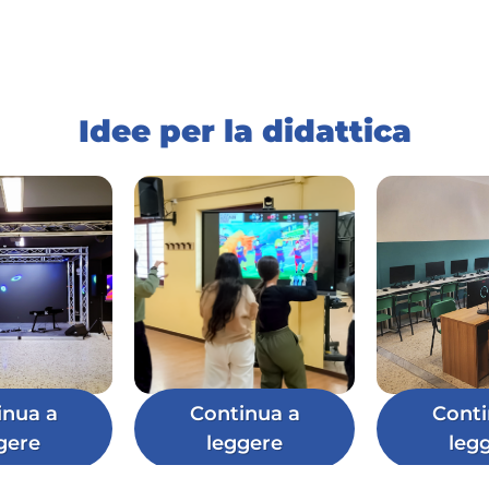
Idee per la didattica
inua a
Continua a
Conti
gere
leggere
leg