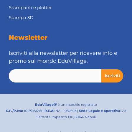
Stampanti e plotter
Stampa 3D
Newsletter
Iscriviti alla newsletter per ricevere info e
promo sul mondo EduVillage.
®
EduVillage
è un marchio registrato
C.F./P.Iva:
10125051218 |
R.E.A:
NA - 1082693 |
Sede Legale e operativa
: via
Ferrante Imparato 190, 80146 Napoli