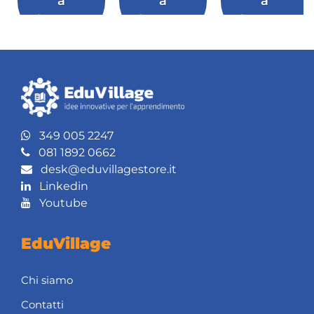
a
a
a
leggere
leggere
leggere
349 005 2247
081 1892 0662
desk@eduvillagestore.it
Linkedin
Youtube
EduVillage
Chi siamo
Contatti