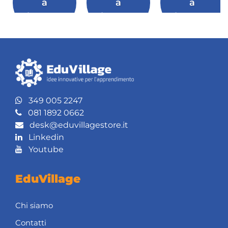
a
a
a
leggere
leggere
leggere
349 005 2247
081 1892 0662
desk@eduvillagestore.it
Linkedin
Youtube
EduVillage
Chi siamo
Contatti