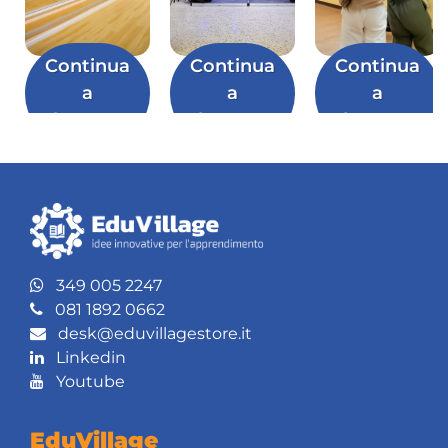
Continua
Continua
Continua
a
a
a
leggere
leggere
leggere
349 005 2247
081 1892 0662
desk@eduvillagestore.it
Linkedin
Youtube
EduVillage