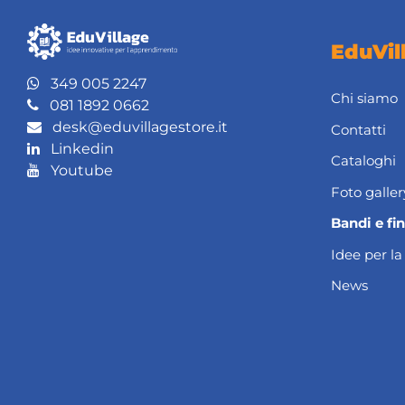
EduVil
349 005 2247
Chi siamo
081 1892 0662
desk@eduvillagestore.it
Contatti
Linkedin
Cataloghi
Youtube
Foto galler
Bandi e fi
Idee per la
News