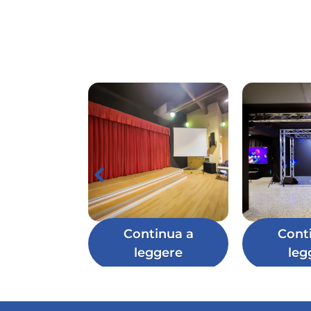
Continua a
Cont
leggere
leg