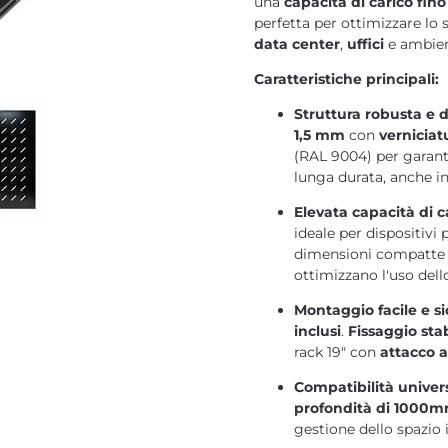
una
capacità di carico fin
perfetta per ottimizzare lo 
data center
,
uffici
e ambient
Caratteristiche principali:
Struttura robusta e 
1,5 mm
con
verniciat
(RAL 9004) per garan
lunga durata, anche in 
Elevata capacità di c
ideale per dispositiv
dimensioni compatte
ottimizzano l'uso dell
Montaggio facile e s
inclusi
.
Fissaggio stab
rack 19" con
attacco a
Compatibilità univer
profondità di 1000
gestione dello spazio 