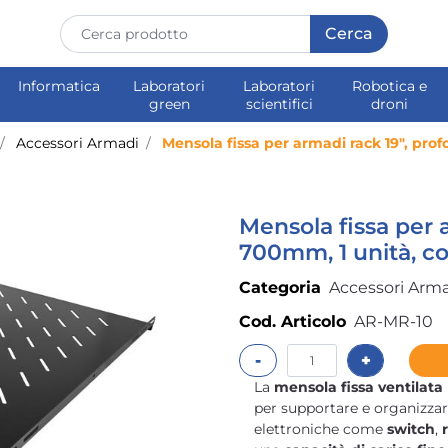
Informatica
Laboratori
Laboratori
Robotica e
green
scientifici
droni
Accessori Armadi
Mensola fissa per armadi rack 19", pro
Mensola fissa per 
700mm, 1 unità, co
Categoria
Accessori Arm
Cod. Articolo
AR-MR-10
Quantità
La
mensola fissa ventilata
per supportare e organizza
elettroniche come
switch
,