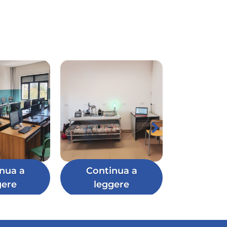
nua a
Continua a
gere
leggere