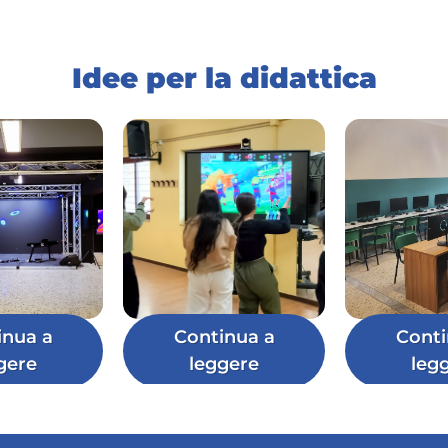
Idee per la didattica
inua a
Continua a
Conti
gere
leggere
leg