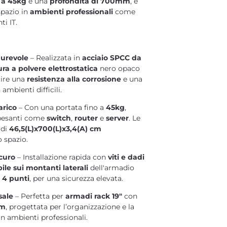
o a 45kg
e una
profondità di 700mm
, è
spazio in
ambienti professionali
come
i IT.
durevole
– Realizzata in
acciaio SPCC da
ura a polvere elettrostatica
nero opaco
tire una
resistenza alla corrosione
e una
ambienti difficili.
arico
– Con una portata fino a
45kg
,
i pesanti come
switch
,
router
e
server
. Le
 di
46,5(L)x700(L)x3,4(A) cm
o spazio.
icuro
– Installazione rapida con
viti e dadi
ile sui montanti laterali
dell'armadio
 4 punti
, per una sicurezza elevata.
sale
– Perfetta per
armadi rack 19"
con
mm
, progettata per l’organizzazione e la
in ambienti professionali.