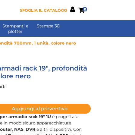
0
SFOGLIA IL CATALOGO
Stampanti e
Stampa 3D
plotter
fondità 700mm, 1 unità, colore nero
armadi rack 19", profondità
lore nero
adi
Aggiungi al preventivo
 per armadio rack 19" 1U
è progettata
re in modo sicuro apparecchiature
router
,
NAS
,
DVR
e altri dispositivi. Con