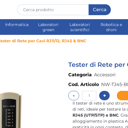
Informatica
Laboratori
Laboratori
Robotica e
green
scientifici
droni
Tester di Rete per Cavi RJ11/12, RJ45 & BNC
Tester di Rete per
Categoria
Accessori
Cod. Articolo
NW-TJ45-
Quantità
Il tester di rete è uno strum
di reti, ideale per testare l
RJ45 (UTP/STP) e BNC
. Gr
alloggiamento in plastica AB
praticità in ogni contesto,