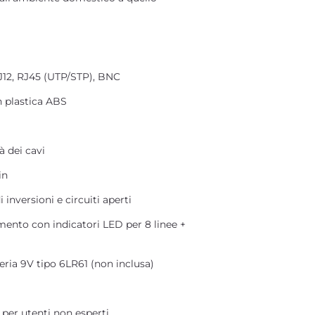
 RJ12, RJ45 (UTP/STP), BNC
in plastica ABS
à dei cavi
in
i inversioni e circuiti aperti
mento con indicatori LED per 8 linee +
tteria 9V tipo 6LR61 (non inclusa)
 per utenti non esperti