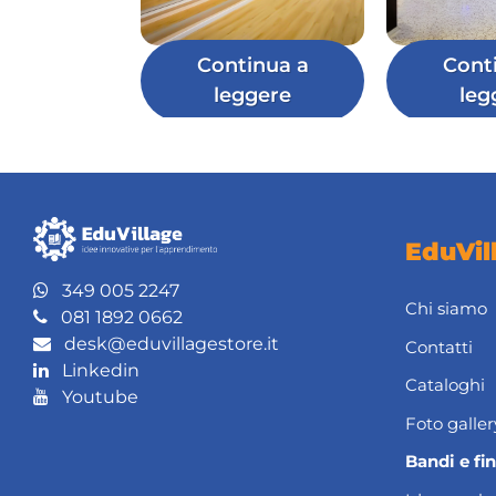
Continua a
Cont
leggere
leg
EduVil
349 005 2247
Chi siamo
081 1892 0662
desk@eduvillagestore.it
Contatti
Linkedin
Cataloghi
Youtube
Foto galler
Bandi e fi