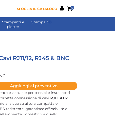
0
SFOGLIA IL CATALOGO
Stampanti e
Stampa 3D
plotter
 Cavi RJ11/12, RJ45 & BNC
BNC
Aggiungi al preventivo
ento essenziale per tecnici e installatori
a corretta connessione di cavi
RJ11, RJ12,
azie alla sua struttura compatta e
S resistente, garantisce affidabilità e
 dall’ambiente domestico a quello