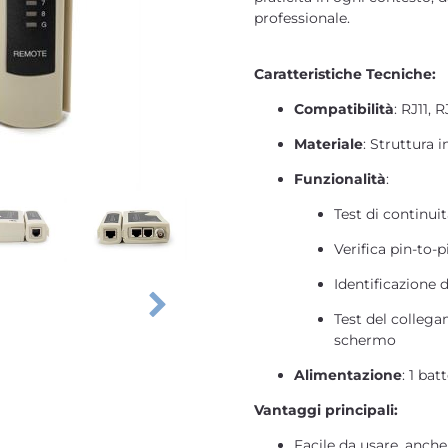
professionale.
Caratteristiche Tecniche:
Compatibilità
: RJ11,
Materiale
: Struttura 
Funzionalità
:
Test di continuit
Verifica pin-to-p
Identificazione d
Test del collega
schermo
Alimentazione
: 1 ba
Vantaggi principali:
Facile da usare, anche