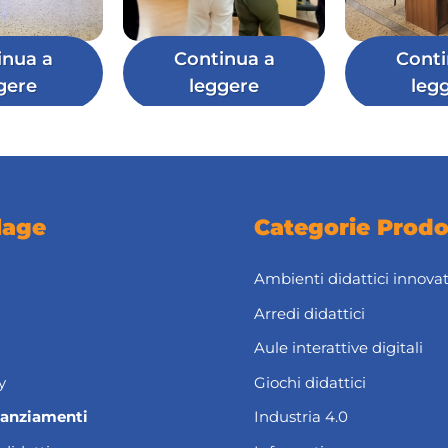
inua a
Continua a
Conti
gere
leggere
leg
lage
Categorie Prodo
Ambienti didattici innovat
Arredi didattici
Aule interattive digitali
y
Giochi didattici
nanziamenti
Industria 4.0