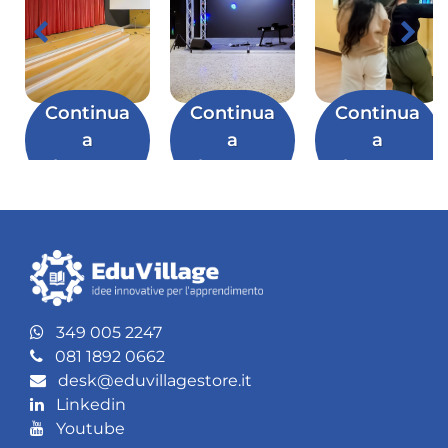
Continua
Continua
Continua
a
a
a
leggere
leggere
leggere
349 005 2247
081 1892 0662
desk@eduvillagestore.it
Linkedin
Youtube