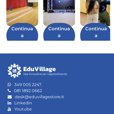
Continua
Continua
Continua
a
a
a
leggere
leggere
leggere
349 005 2247
081 1892 0662
desk@eduvillagestore.it
Linkedin
Youtube