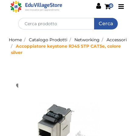
Open
0
Home
Catalogo Prodotti
Networking
Accessori
Accoppiatore keystone RJ45 STP CAT5e, colore
silver