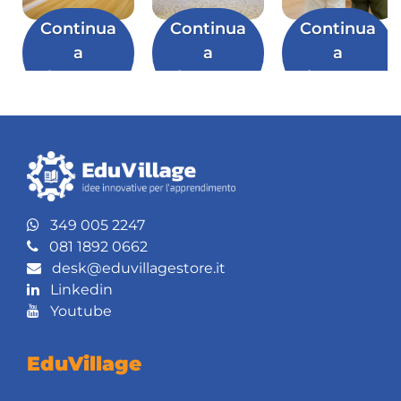
Continua
Continua
Continua
a
a
a
leggere
leggere
leggere
349 005 2247
081 1892 0662
desk@eduvillagestore.it
Linkedin
Youtube
EduVillage