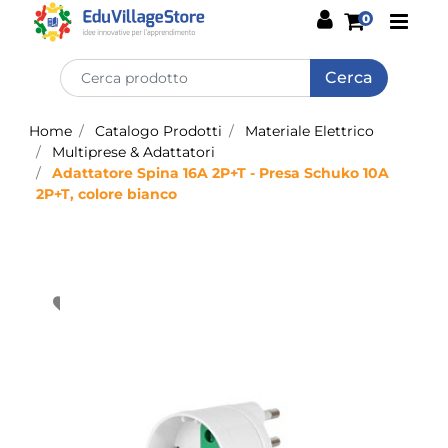
Open
0
Home
Catalogo Prodotti
Materiale Elettrico
Multiprese & Adattatori
Adattatore Spina 16A 2P+T - Presa Schuko 10A
2P+T, colore bianco