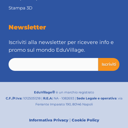
Stampa 3D
Newsletter
Iscriviti alla newsletter per ricevere info e
promo sul mondo EduVillage.
®
EduVillage
è un marchio registrato
C.F./P.Iva:
10125051218 |
R.E.A:
NA - 1082693 |
Sede Legale e operativa
: via
Ferrante Imparato 190, 80146 Napoli
|
Informativa Privacy
Cookie Policy