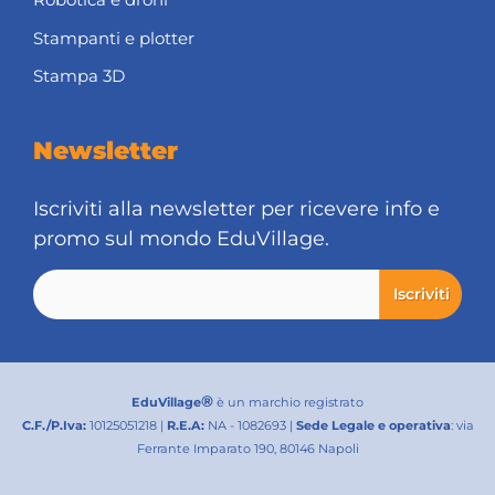
Stampanti e plotter
Stampa 3D
Newsletter
Iscriviti alla newsletter per ricevere info e
promo sul mondo EduVillage.
®
EduVillage
è un marchio registrato
C.F./P.Iva:
10125051218 |
R.E.A:
NA - 1082693 |
Sede Legale e operativa
: via
Ferrante Imparato 190, 80146 Napoli