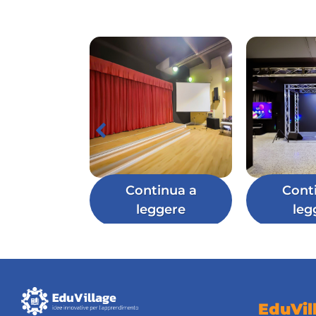
Continua a
Cont
leggere
leg
EduVil