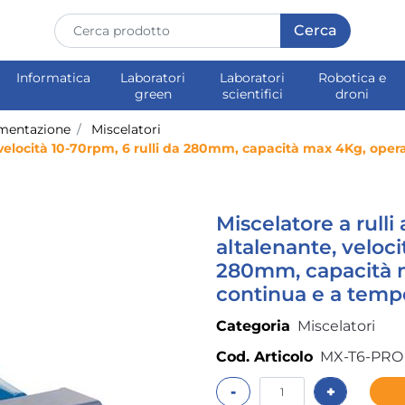
Informatica
Laboratori
Laboratori
Robotica e
green
scientifici
droni
mentazione
Miscelatori
 velocità 10-70rpm, 6 rulli da 280mm, capacità max 4Kg, opera
Miscelatore a rulli
altalenante, veloci
280mm, capacità m
continua e a tempo
Categoria
Miscelatori
Cod. Articolo
MX-T6-PRO
Quantità