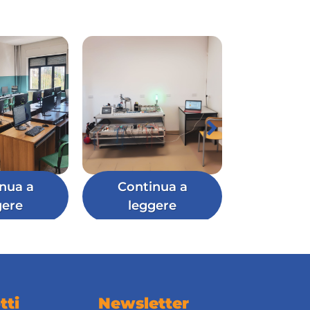
nua a
Continua a
gere
leggere
tti
Newsletter