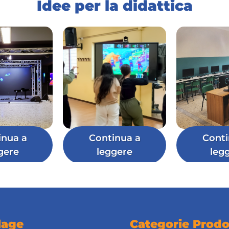
Idee per la didattica
inua a
Continua a
Conti
gere
leggere
leg
lage
Categorie Prodo