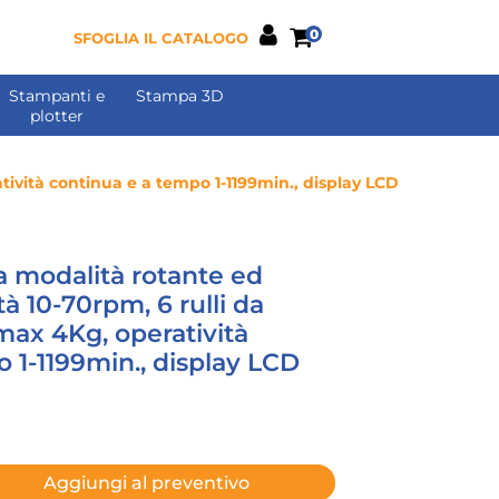
0
SFOGLIA IL CATALOGO
Stampanti e
Stampa 3D
plotter
tività continua e a tempo 1-1199min., display LCD
 a modalità rotante ed
tà 10-70rpm, 6 rulli da
ax 4Kg, operatività
 1-1199min., display LCD
Aggiungi al preventivo