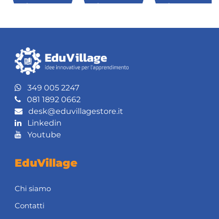
leggere
leggere
leggere
349 005 2247
081 1892 0662
desk@eduvillagestore.it
Linkedin
Youtube
EduVillage
Chi siamo
Contatti