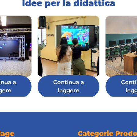
Idee per la didattica
inua a
Continua a
Conti
gere
leggere
leg
lage
Categorie Prodo