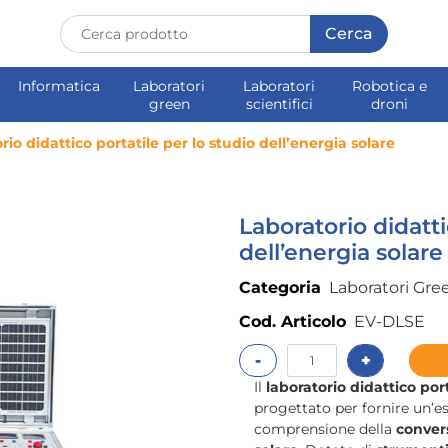
Informatica
Laboratori
Laboratori
Robotica e
green
scientifici
droni
rio didattico portatile per lo studio dell’energia solare
Laboratorio didatti
dell’energia solare
Categoria
Laboratori Gre
Cod. Articolo
EV-DLSE
Quantità
Il
laboratorio didattico port
progettato per fornire un’e
comprensione della
convers