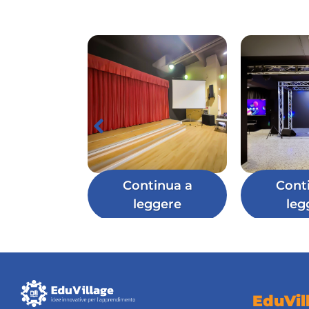
Continua a
Cont
leggere
leg
EduVil