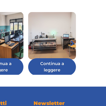
nua a
Continua a
gere
leggere
tti
Newsletter