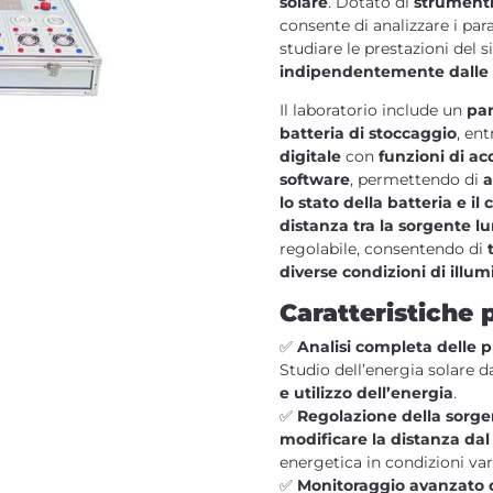
solare
. Dotato di
strumenti
consente di analizzare i para
studiare le prestazioni del 
indipendentemente dalle 
Il laboratorio include un
pan
batteria di stoccaggio
, en
digitale
con
funzioni di ac
software
, permettendo di
a
lo stato della batteria e il 
distanza tra la sorgente l
regolabile, consentendo di
diverse condizioni di illu
Caratteristiche p
✅
Analisi completa delle p
Studio dell’energia solare d
e utilizzo dell’energia
.
✅
Regolazione della sorg
modificare la distanza dal
energetica in condizioni vari
✅
Monitoraggio avanzato c