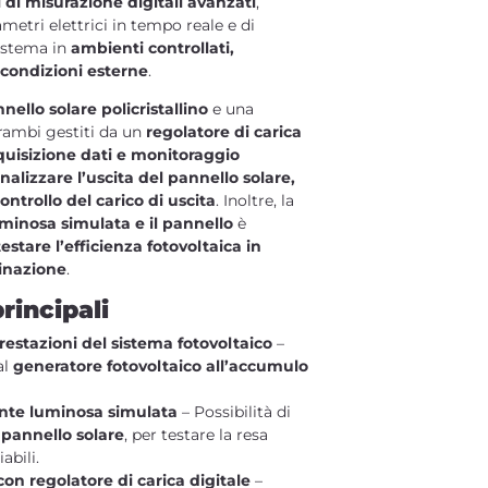
 di misurazione digitali avanzati
,
metri elettrici in tempo reale e di
sistema in
ambienti controllati,
condizioni esterne
.
nello solare policristallino
e una
trambi gestiti da un
regolatore di carica
quisizione dati e monitoraggio
nalizzare l’uscita del pannello solare,
controllo del carico di uscita
. Inoltre, la
uminosa simulata e il pannello
è
testare l’efficienza fotovoltaica in
minazione
.
rincipali
restazioni del sistema fotovoltaico
–
al
generatore fotovoltaico all’accumulo
ente luminosa simulata
– Possibilità di
 pannello solare
, per testare la resa
abili.
on regolatore di carica digitale
–