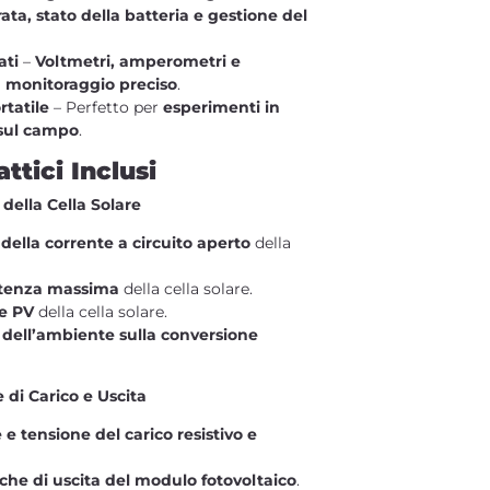
ta, stato della batteria e gestione del
ati
–
Voltmetri, amperometri e
n monitoraggio preciso
.
rtatile
– Perfetto per
esperimenti in
 sul campo
.
ttici Inclusi
 della Cella Solare
 della corrente a circuito aperto
della
otenza massima
della cella solare.
 e PV
della cella solare.
a dell’ambiente sulla conversione
e di Carico e Uscita
 e tensione del carico resistivo e
tiche di uscita del modulo fotovoltaico
.