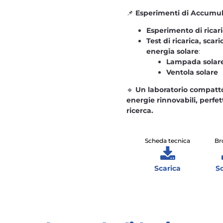
📌
Esperimenti di Accumul
Esperimento di ricaric
Test di ricarica, scari
energia solare
:
Lampada solar
Ventola solare
🔹
Un laboratorio compatto 
energie rinnovabili, perfet
ricerca.
Scheda tecnica
Br
Scarica
S