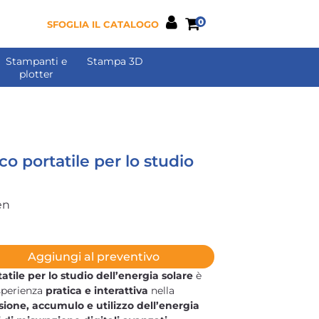
0
SFOGLIA IL CATALOGO
Stampanti e
Stampa 3D
plotter
co portatile per lo studio
en
Aggiungi al preventivo
atile per lo studio dell’energia solare
è
sperienza
pratica e interattiva
nella
ione, accumulo e utilizzo dell’energia