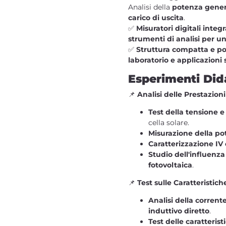
Analisi della
potenza genera
carico di uscita
.
✅
Misuratori digitali integr
strumenti di analisi per u
✅
Struttura compatta e po
laboratorio e applicazioni
Esperimenti Dida
📌
Analisi delle Prestazioni
Test della tensione e
cella solare.
Misurazione della p
Caratterizzazione IV
Studio dell'influenz
fotovoltaica
.
📌
Test sulle Caratteristich
Analisi della corrente
induttivo diretto
.
Test delle caratteris