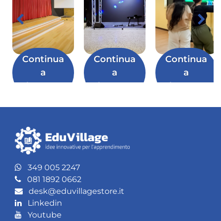
Continua
Continua
Continua
a
a
a
leggere
leggere
leggere
349 005 2247
081 1892 0662
desk@eduvillagestore.it
Linkedin
Youtube