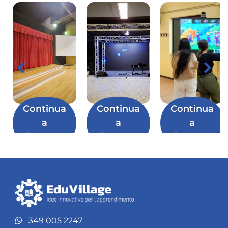
Continua
Continua
Continua
a
a
a
leggere
leggere
leggere
349 005 2247