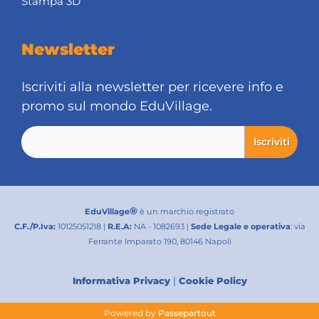
Stampa 3D
Newsletter
Iscriviti alla newsletter per ricevere info e
promo sul mondo EduVillage.
®
EduVillage
è un marchio registrato
C.F./P.Iva:
10125051218 |
R.E.A:
NA - 1082693 |
Sede Legale e operativa
: via
Ferrante Imparato 190, 80146 Napoli
|
Informativa Privacy
Cookie Policy
Powered by
Passepartout