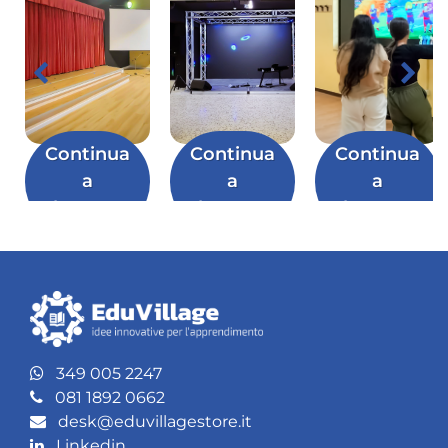
Continua
Continua
Continua
a
a
a
leggere
leggere
leggere
349 005 2247
081 1892 0662
desk@eduvillagestore.it
Linkedin