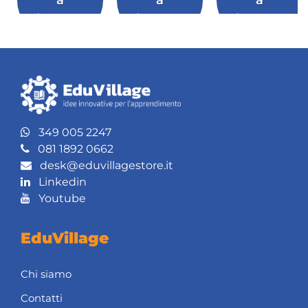
leggere
leggere
leggere
349 005 2247
081 1892 0662
desk@eduvillagestore.it
Linkedin
Youtube
EduVillage
Chi siamo
Contatti