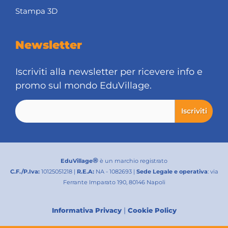
Stampa 3D
Newsletter
Iscriviti alla newsletter per ricevere info e
promo sul mondo EduVillage.
®
EduVillage
è un marchio registrato
C.F./P.Iva:
10125051218 |
R.E.A:
NA - 1082693 |
Sede Legale e operativa
: via
Ferrante Imparato 190, 80146 Napoli
|
Informativa Privacy
Cookie Policy