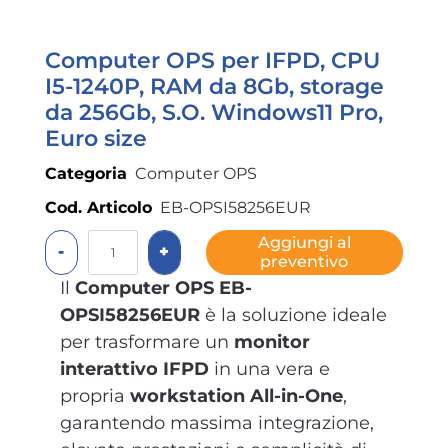
Computer OPS per IFPD, CPU
I5-1240P, RAM da 8Gb, storage
da 256Gb, S.O. Windows11 Pro,
Euro size
Categoria
Computer OPS
Cod. Articolo
EB-OPSI58256EUR
Quantità
Aggiungi al
preventivo
Il
Computer OPS EB-
OPSI58256EUR
è la soluzione ideale
per trasformare un
monitor
interattivo IFPD
in una vera e
propria
workstation All-in-One
,
garantendo massima integrazione,