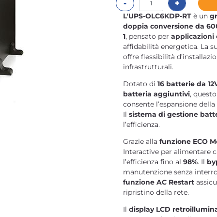
L'
UPS-OLC6KDP-RT
è un
g
doppia conversione da 6
1
, pensato per
applicazioni 
affidabilità energetica. La s
offre flessibilità d’installazi
infrastrutturali.
Dotato di
16 batterie da 1
batteria aggiuntivi
, quest
consente l’espansione della
Il
sistema di gestione batte
l’efficienza.
Grazie alla
funzione ECO 
Interactive per alimentare 
l’efficienza fino al
98%
. Il
by
manutenzione senza interro
funzione AC Restart
assicu
ripristino della rete.
Il
display LCD retroillumin