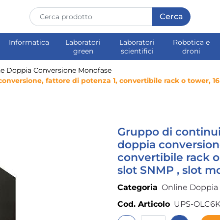
Informatica
Laboratori
Laboratori
Robotica e
green
scientifici
droni
ne Doppia Conversione Monofase
ersione, fattore di potenza 1, convertibile rack o tower, 16 
Gruppo di continu
doppia conversione
convertibile rack o
slot SNMP , slot m
Categoria
Online Doppia
Cod. Articolo
UPS-OLC6K
Quantità