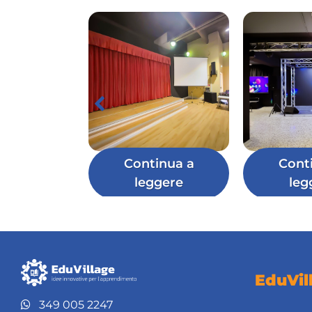
Continua a
Cont
leggere
leg
EduVil
349 005 2247