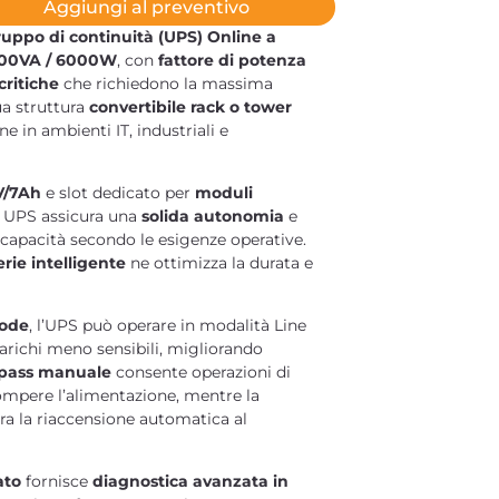
Aggiungi al preventivo
ruppo di continuità (UPS) Online a
000VA / 6000W
, con
fattore di potenza
critiche
che richiedono la massima
ua struttura
convertibile rack o tower
one in ambienti IT, industriali e
2V/7Ah
e slot dedicato per
moduli
o UPS assicura una
solida autonomia
e
 capacità secondo le esigenze operative.
rie intelligente
ne ottimizza la durata e
Mode
, l’UPS può operare in modalità Line
carichi meno sensibili, migliorando
pass manuale
consente operazioni di
mpere l’alimentazione, mentre la
ra la riaccensione automatica al
ato
fornisce
diagnostica avanzata in