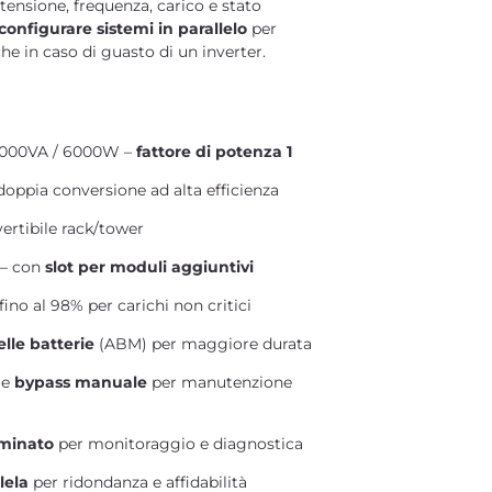
 tensione, frequenza, carico e stato
configurare sistemi in parallelo
per
e in caso di guasto di un inverter.
000VA / 6000W –
fattore di potenza 1
doppia conversione ad alta efficienza
rtibile rack/tower
 – con
slot per moduli aggiuntivi
 fino al 98% per carichi non critici
lle batterie
(ABM) per maggiore durata
e
bypass manuale
per manutenzione
uminato
per monitoraggio e diagnostica
lela
per ridondanza e affidabilità