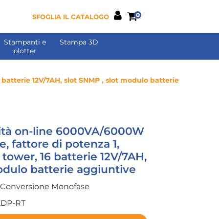
0
SFOGLIA IL CATALOGO
Stampanti e
Stampa 3D
plotter
batterie 12V/7AH, slot SNMP , slot modulo batterie
ità on-line 6000VA/6000W
, fattore di potenza 1,
 tower, 16 batterie 12V/7AH,
odulo batterie aggiuntive
 Conversione Monofase
DP-RT