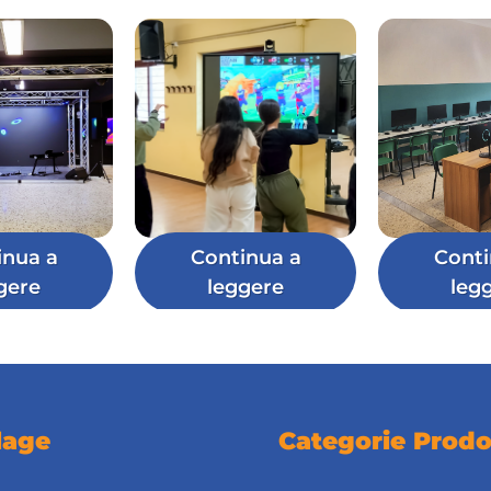
inua a
Continua a
Conti
gere
leggere
leg
lage
Categorie Prodo