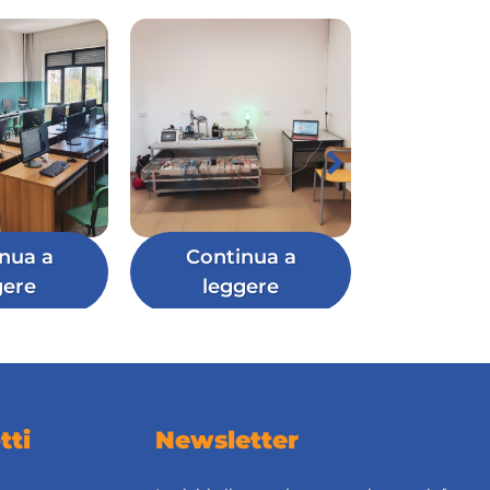
nua a
Continua a
gere
leggere
tti
Newsletter