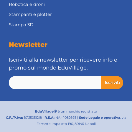
Robotica e droni
Stampanti e plotter
Stampa 3D
Newsletter
Iscriviti alla newsletter per ricevere info e
promo sul mondo EduVillage.
®
EduVillage
è un marchio registrato
C.F./P.Iva:
10125051218 |
R.E.A:
NA - 1082693 |
Sede Legale e operativa
: via
Ferrante Imparato 190, 80146 Napoli