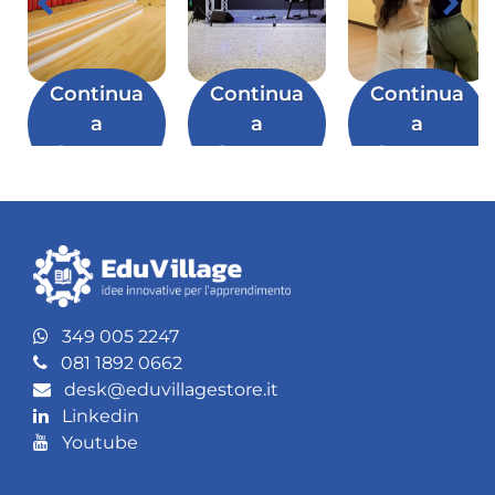
Continua
Continua
Continua
a
a
a
leggere
leggere
leggere
349 005 2247
081 1892 0662
desk@eduvillagestore.it
Linkedin
Youtube